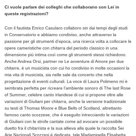
Ci vuole parlare dei colleghi che collaborano con Lei in
queste registrazioni?
Con il fautista Enrico Casularo collaboro sin dai tempi degli studi
in Conservatorio e abbiamo condiviso, anche attraverso la
passione per gli strumenti d’epoca, una ricerca volta a collocare le
opere cameristiche con chitarra del periodo classico in una
dimensione più intima così come gli strumenti stessi richiedono.
Anche Andrea Orsi, partner ne Le avventure di Amore per due
chitarre, è un musicista con cui ho condiviso in molte occasioni la
mia vita di musicista, sia nelle sale da concerto che nella
progettazione di eventi culturali. La voce di Laura Polimeno mi è
sembrata perfetta per ricreare l’ambiente sonoro di The last Rose
of Summer, celebre canto irlandese di cui si propone oltre alle
variazioni di Giuliani per chitarra, anche la versione tradizionale
su testi di Thomas Moore e Blue Bells of Scotland, altrettanto
famoso canto scozzese, che è eseguito intrecciando le variazioni
di Giuliani con le strofe cantate come ad evocare un possibile
duetto fra il chitarrista e la sua allieva alla quale la raccolta Sei
Arie Nazionali Scozzesi è dedicata, tale Madamigella Elisabetta