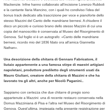
Mackenzie. Infne hanno collaborato all’incisione Lorenzo Rubboli
e la cantante Ilaria Mancino, con i quali ho condiviso l’idea del
bonus track dedicato alla trascrizione per voce e pianoforte dello
stesso Mazzini del Canto delle mandriane bernesi. A chiudere il
disco un piccolo e curioso brano dello stesso Mazzini di cui una
copia del manoscritto è conservata al Museo del Risorgimento di
Genova. Sul foglio vi è un autografo: «Canto delle mandriane
bernesi, ricordo mio del 1836 fdato ora all’amica Giannetta
Nathan».
Una descrizione della chitarra di Gennaro Fabricatore, il
liutaio appartenente a una famosa stirpe di maestri artigiani
napoletani, produttore prediletto degli strumenti usati da
Mauro Giuliani, creatore della chitarra di Mazzini e che ha
lavorato tra gli altri, anche per Nicolò Paganini..
Sappiamo con certezza che due chitarre di pregio sono
appartenute a Mazzini: una di recente restauro conservata nella
Domus Mazziniana di Pisa e l’altra nel Museo del Risorgimento di
Genova. Quest’ultima, impiegata nella presente registrazione per