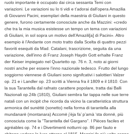
ruolo importante è occupato dai circa sessanta Temi con
variazioni. Le variazioni su Io ti vidi e t’adorai dall’opera Amazilia
di Giovanni Pacini, esemplari della maestria di Giuliani in questo
genere, furono certamente conosciute anche da Mazzini: «credo
che tra la mia musica esistesse un tempo un tema con variazioni
di Giuliani, in sol sopra un motivo dell’Amazili[a] di Pacini». Altro
esempio è l’Andante con moto tratto dalla Scelta di quattro pezzi
favoriti esequiti da Mad. Catalani, trascrizione, seguita da una
variazione, dell’inno di Franz Joseph Haydn Gott erhalte Franz
der Keiser impiegato nel Quartetto op. 76 n. 3, noto ai giorni
nostri anche per essere l’inno nazionale tedesco. Frutto del lungo
soggiorno viennese di Giuliani sono signifcativi i salottieri Valzer
op. 21 e i Landler op. 23 scritti a Vienna fra il 1809 e il 1810. Con
la sua Tarantella dal rafnato carattere popolare, tratta dai Balli
Nazionali op.24b (1810), Giuliani sembra far tappa nelle sue terre
natali con un incipit che ricorda da vicino la caratteristica struttura
armonica del sunèttë (sonetto) nella forma di tarantella alla
mundanarë (montanara) Accomë j’èja fa’ p’amà ‘sta donnë, più
conosciuta come la “Tarantella del Gargano”. I Pièces faciles et
agréables op. 74 e i Divertimenti notturni op. 86 per fauto e
chitarra vedono la luce attorno al 1815. Mazzini fa più volte cenno