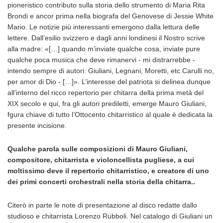
pioneristico contributo sulla storia dello strumento di Maria Rita
Brondi e ancor prima nella biografa del Genovese di Jessie White
Mario. Le notizie più interessanti emergono dalla lettura delle
lettere. Dall’esilio svizzero e dagli anni londinesi il Nostro scrive
alla madre: «[…] quando m’inviate qualche cosa, inviate pure
qualche poca musica che deve rimanervi - mi distrarrebbe -
intendo sempre di autori: Giuliani, Legnani, Moretti, etc.Carulli no,
per amor di Dio - […]». L’interesse del patriota si delinea dunque
all’interno del ricco repertorio per chitarra della prima metà del
XIX secolo e qui, fra gli autori prediletti, emerge Mauro Giuliani,
fgura chiave di tutto l’Ottocento chitarristico al quale è dedicata la
presente incisione.
Qualche parola sulle composizioni di Mauro Giuliani,
compositore, chitarrista e violoncellista pugliese, a cui
moltissimo deve il repertorio chitarristico, e creatore di uno
dei primi concerti orchestrali nella storia della chitarra..
Citerò in parte le note di presentazione al disco redatte dallo
studioso e chitarrista Lorenzo Rubboli. Nel catalogo di Giuliani un