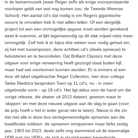
in de kamermuziek (waar Reger zelfs als enige vooraanstaande
voorloper geldt van wat nog komen zou: de Tweede Weense
School). Het aantal cd's dat nodig is om Regers gigantische
oeuvre te omvatten heb ik niet willen tellen. Of een dergelijk
project tot een een onmogelijke opgave moet worden gerekend
weet ik evenmin, al lijkt tegenwoordig op dit vlak vrijwel niets meer
onmogelijk. Zelf heb ik er bijna drie weken voor nodig gehad om,
zij het met tussenpozen, deze achttien cd's (deels opnieuw) te
beluisteren en te beoordelen. Dat Brilliant Classics met deze
uitgave voor enige verwarring heeft gezorgd staat buiten kijf,
maar had wel voorkomen kunnen worden. Er is immers al een
door dit label uitgebrachte Reger Collection, hier door collega
Siebe Riedstra besproken.Toen op 11 cd's, nu - in meer
uitgebreide vorm - op 18 cd's. Het ligt aldus voor de hand om die
vorige release, die alweer uit 2013 dateert, gewoon maar te
'skippen' en met deze nieuwe uitgave aan de slag te gaan (voor
de prijs hoeft u het in ieder geval niet te laten). Nieuw in die zin
dat niet alle in deze box vertegenwoordigde opnamen aan die
kwalificatie voldoen: de opnamen omspannen maar liefst zestig
jaar, 1963 tot 2023, deels zelfs nog stammend uit de toenmalige
DDR met zijn VEB's, de zich in staatshanden bevindende