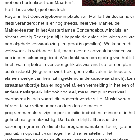
met een hartenkreet van Maarten 't
Hart: Lieve God, geef ons toch
Reger in het Concertgebouw in plaats van Mahler! Sindsdien is er
niets veranderd: het is er nog steeds, héél veel Mahler, de
Mahler-feesten in het Amsterdamse Concertgebouw incluis, en
slechts weinig Reger (en hij is bepaald de enige niet wiens oeuvre
aan algehele verwaarlozing ten prooi is gevallen). We kennen dit
weliswaar als voldongen feit, maar over de oorzaak bevinden we
ons in een schemergebied. Wie denkt aan een speling van het lot
heeft wat mij betreft evenzeer gelijk als wie vindt dat er een plan
achter steekt (Regers muziek trekt geen volle zalen, behoudens
als een werkje van hem zit ingeklemd in de canon-sandwich). Een
straatnaambordje kan er nog wel af, een vermelding in het een of
andere naslagwerk lukt ook nog wel, maar wat puur muzikaal
overheerst is toch vooral die oorverdovende stilte. Musici weten
bérgen te verzetten, maar anders dan de meeste
programmamakers zijn ze per definitie beduidend minder of in het
geheel niet gemakzuchtig. Dat laatste blijkt althans uit de
seizoenprogramma's die al die programmamakers keurig, jaar in
jaar uit, in opdracht van hoger hand samenstellen. Het
rechtstreekse gevolg van dit nogal wezenloos getob is evident: