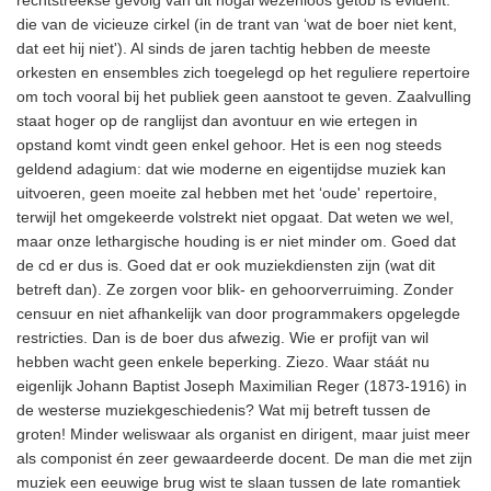
die van de vicieuze cirkel (in de trant van ‘wat de boer niet kent,
dat eet hij niet'). Al sinds de jaren tachtig hebben de meeste
orkesten en ensembles zich toegelegd op het reguliere repertoire
om toch vooral bij het publiek geen aanstoot te geven. Zaalvulling
staat hoger op de ranglijst dan avontuur en wie ertegen in
opstand komt vindt geen enkel gehoor. Het is een nog steeds
geldend adagium: dat wie moderne en eigentijdse muziek kan
uitvoeren, geen moeite zal hebben met het ‘oude' repertoire,
terwijl het omgekeerde volstrekt niet opgaat. Dat weten we wel,
maar onze lethargische houding is er niet minder om. Goed dat
de cd er dus is. Goed dat er ook muziekdiensten zijn (wat dit
betreft dan). Ze zorgen voor blik- en gehoorverruiming. Zonder
censuur en niet afhankelijk van door programmakers opgelegde
restricties. Dan is de boer dus afwezig. Wie er profijt van wil
hebben wacht geen enkele beperking. Ziezo. Waar stáát nu
eigenlijk Johann Baptist Joseph Maximilian Reger (1873-1916) in
de westerse muziekgeschiedenis? Wat mij betreft tussen de
groten! Minder weliswaar als organist en dirigent, maar juist meer
als componist én zeer gewaardeerde docent. De man die met zijn
muziek een eeuwige brug wist te slaan tussen de late romantiek