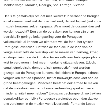
Montsalvatge, Morales, Rodrigo, Sor, Tárrega, Victoria.
Het is te gemakkelijk om dat met ‘kwaliteit' in verband te brengen
en al evenmin met wat de boer niet kent, dat eet hij niet (wat in de
muziek trouwens zelden opgaat). Waar moet de oorzaak dan wel
worden gezocht? Een van de oorzaken zou kunnen zijn onze
betrekkelijk geringe belangstelling voor de Portugese
volksmuziek, al kennen we uiteraard wel de fado, het typisch
Portugese levenslied. Het was de fado die in de loop van de
vorige eeuw zelfs de overstap wist te maken van herberg, kroeg
en dorpsplein naar de kunstsector en zelfs een belangrijke plaats
wist te veroveren in het meer mondaine uitgaansleven. Edoch,
vanuit etnologisch, demografisch perspectief moet worden
gezegd dat de Portugese kunstmuziek elders in Europa, althans
vergeleken met de Spaanse, niet of nauwelijks echt voet aan de
grond heeft gekregen. Misschien heeft het ook ermee te maken
dat de melodieën minder tot onze verbeelding spreken, we er
minder affiniteit mee hebben? Enigszins gechargeerd: we trekken
gemakkelijker een blik (Portugese) sardientjes open dan dat we
ons verdiepen in de muziek van bijvoorbeeld Fernando Lopes-