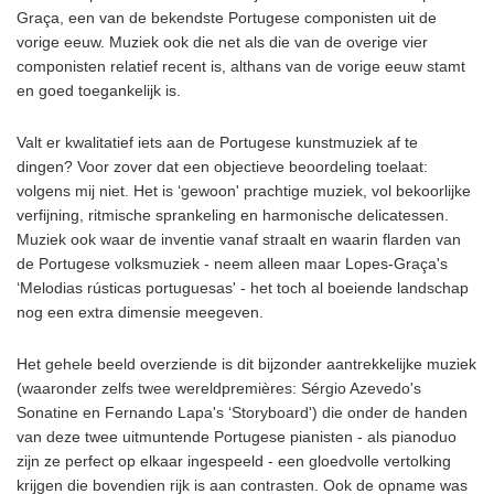
Graça, een van de bekendste Portugese componisten uit de
vorige eeuw. Muziek ook die net als die van de overige vier
componisten relatief recent is, althans van de vorige eeuw stamt
en goed toegankelijk is.
Valt er kwalitatief iets aan de Portugese kunstmuziek af te
dingen? Voor zover dat een objectieve beoordeling toelaat:
volgens mij niet. Het is ‘gewoon' prachtige muziek, vol bekoorlijke
verfijning, ritmische sprankeling en harmonische delicatessen.
Muziek ook waar de inventie vanaf straalt en waarin flarden van
de Portugese volksmuziek - neem alleen maar Lopes-Graça's
‘Melodias rústicas portuguesas' - het toch al boeiende landschap
nog een extra dimensie meegeven.
Het gehele beeld overziende is dit bijzonder aantrekkelijke muziek
(waaronder zelfs twee wereldpremières: Sérgio Azevedo's
Sonatine en Fernando Lapa's ‘Storyboard') die onder de handen
van deze twee uitmuntende Portugese pianisten - als pianoduo
zijn ze perfect op elkaar ingespeeld - een gloedvolle vertolking
krijgen die bovendien rijk is aan contrasten. Ook de opname was