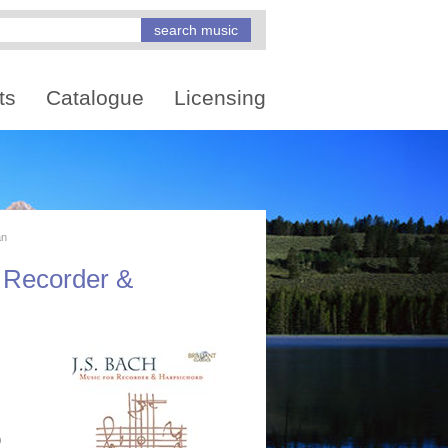
ts
Catalogue
Licensing
an
 Recorder &
)