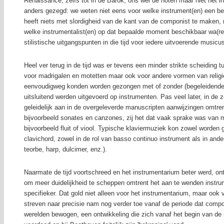
Renaissance, zelfs tot in de Barok, ons wel de noten maar niet het i
anders gezegd: we weten niet eens voor welke instrument(en) een b
heeft niets met slordigheid van de kant van de componist te maken, m
welke instrumentalist(en) op dat bepaalde moment beschikbaar wa(r
stilistische uitgangspunten in die tijd voor iedere uitvoerende musicu
Heel ver terug in de tijd was er tevens een minder strikte scheiding 
voor madrigalen en motetten maar ook voor andere vormen van religi
eenvoudigweg konden worden gezongen met of zonder (begeleidende)
uitsluitend werden uitgevoerd op instrumenten. Pas veel later, in d
geleidelijk aan in de overgeleverde manuscripten aanwijzingen omtre
bijvoorbeeld sonates en canzones, zij het dat vaak sprake was van m
bijvoorbeeld fluit of viool. Typische klaviermuziek kon zowel worden 
clavichord, zowel in de rol van basso continuo instrument als in ande
teorbe, harp, dulcimer, enz.).
Naarmate de tijd voortschreed en het instrumentarium beter werd, on
om meer duidelijkheid te scheppen omtrent het aan te wenden instr
specifieker. Dat gold niet alleen voor het instrumentarium, maar oo
streven naar precisie nam nog verder toe vanaf de periode dat comp
werelden bewogen, een ontwikkeling die zich vanaf het begin van de