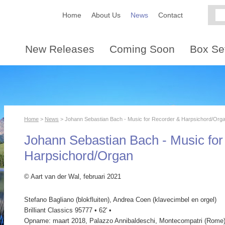
Home
About Us
News
Contact
New Releases
Coming Soon
Box Se
Home
>
News
> Johann Sebastian Bach - Music for Recorder & Harpsichord/Org
Johann Sebastian Bach - Music for
Harpsichord/Organ
© Aart van der Wal, februari 2021
Stefano Bagliano (blokfluiten), Andrea Coen (klavecimbel en orgel)
Brilliant Classics 95777 • 62' •
Opname: maart 2018, Palazzo Annibaldeschi, Montecompatri (Rome