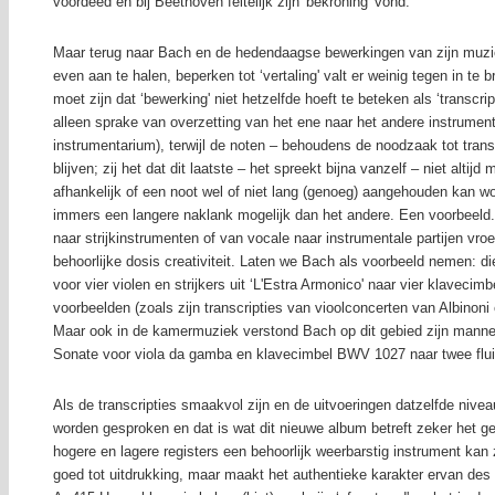
voordeed en bij Beethoven feitelijk zijn 'bekroning' vond.
Maar terug naar Bach en de hedendaagse bewerkingen van zijn muzie
even aan te halen, beperken tot ‘vertaling' valt er weinig tegen in te
moet zijn dat ‘bewerking' niet hetzelfde hoeft te beteken als ‘transcri
alleen sprake van overzetting van het ene naar het andere instrument
instrumentarium), terwijl de noten – behoudens de noodzaak tot tran
blijven; zij het dat dit laatste – het spreekt bijna vanzelf – niet altijd
afhankelijk of een noot wel of niet lang (genoeg) aangehouden kan w
immers een langere naklank mogelijk dan het andere. Een voorbeeld. 
naar strijkinstrumenten of van vocale naar instrumentale partijen vr
behoorlijke dosis creativiteit. Laten we Bach als voorbeeld nemen: di
voor vier violen en strijkers uit ‘L'Estra Armonico' naar vier klavecimb
voorbeelden (zoals zijn transcripties van vioolconcerten van Albinoni
Maar ook in de kamermuziek verstond Bach op dit gebied zijn mannetje
Sonate voor viola da gamba en klavecimbel BWV 1027 naar twee flu
Als de transcripties smaakvol zijn en de uitvoeringen datzelfde niv
worden gesproken en dat is wat dit nieuwe album betreft zeker het gev
hogere en lagere registers een behoorlijk weerbarstig instrument kan 
goed tot uitdrukking, maar maakt het authentieke karakter ervan des 