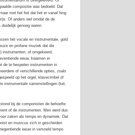
nstrumentarium is overgeleverd. Of
epaalde compositie was bedoeld. Dat
aar met het feit dat het er vanaf hing
en)s. Of anders wel omdat de de
s duidelijk genoeg waren.
tussen het vocale en instrumentale, gold
euze en profane muziek dat die
 instrumenten, of omgekeerd,
e zeventiende eeuw, kwamen er
nt de te bespelen instrumenten in
eerdere of verschillende opties, zoals
gespeeld op het orgel, klavecimbel of
re instrumentale samenstellingen (luit,
tstond bij de componisten de behoefte
ument of de instrumenten. Men werd dus
k voor zaken als tempo en dynamiek. Dat
onist en musicus zich in gescheiden
 negentiende eeuw in versneld tempo