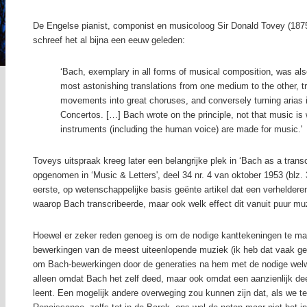
De Engelse pianist, componist en musicoloog Sir Donald Tovey (187
schreef het al bijna een eeuw geleden:
‘Bach, exemplary in all forms of musical composition, was al
most astonishing translations from one medium to the other, t
movements into great choruses, and conversely turning arias
Concertos. […] Bach wrote on the principle, not that music is w
instruments (including the human voice) are made for music.'
Toveys uitspraak kreeg later een belangrijke plek in ‘Bach as a trans
opgenomen in ‘Music & Letters', deel 34 nr. 4 van oktober 1953 (blz
eerste, op wetenschappelijke basis geënte artikel dat een verheldere
waarop Bach transcribeerde, maar ook welk effect dit vanuit puur muz
Hoewel er zeker reden genoeg is om de nodige kanttekeningen te ma
bewerkingen van de meest uiteenlopende muziek (ik heb dat vaak ge
om Bach-bewerkingen door de generaties na hem met de nodige welwi
alleen omdat Bach het zelf deed, maar ook omdat een aanzienlijk dee
leent. Een mogelijk andere overweging zou kunnen zijn dat, als we 