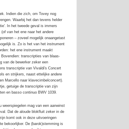
k. Indien die zich, om Tovey nog
 brengen. Waarbij het dan tevens helder
ptie'. In het tweede geval is immers
 (of van het ene naar het andere
sponeren – zoveel mogelijk onaangetast
 mogelijk is. Zo is het van het instrument
orden: het ene instrument maakt
Bovendien: transcripties van blaas-
oeg van de bewerker zeker een
ens transcriptie van Vivaldi's Concert
els en strijkers, naast ettelijke andere
 en Marcello naar klavecimbelconcert).
, getuige de transcriptie van zijn
iten en basso continuo BWV 1039.
eau weerspiegelen mag van een aanwinst
al. Dat de aloude blokfluit zeker in de
zijn komt ook in deze uitvoeringen
te bekoorlijker. De (barok)stemming is