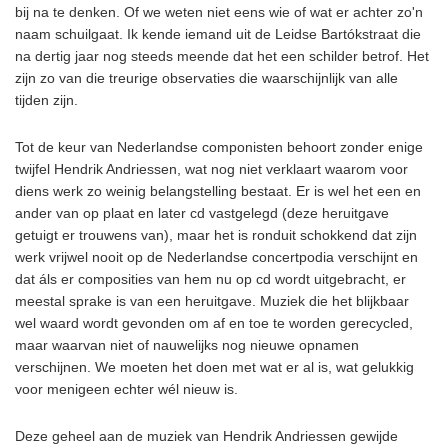
bij na te denken. Of we weten niet eens wie of wat er achter zo'n
naam schuilgaat. Ik kende iemand uit de Leidse Bartókstraat die
na dertig jaar nog steeds meende dat het een schilder betrof. Het
zijn zo van die treurige observaties die waarschijnlijk van alle
tijden zijn.
Tot de keur van Nederlandse componisten behoort zonder enige
twijfel Hendrik Andriessen, wat nog niet verklaart waarom voor
diens werk zo weinig belangstelling bestaat. Er is wel het een en
ander van op plaat en later cd vastgelegd (deze heruitgave
getuigt er trouwens van), maar het is ronduit schokkend dat zijn
werk vrijwel nooit op de Nederlandse concertpodia verschijnt en
dat áls er composities van hem nu op cd wordt uitgebracht, er
meestal sprake is van een heruitgave. Muziek die het blijkbaar
wel waard wordt gevonden om af en toe te worden gerecycled,
maar waarvan niet of nauwelijks nog nieuwe opnamen
verschijnen. We moeten het doen met wat er al is, wat gelukkig
voor menigeen echter wél nieuw is.
Deze geheel aan de muziek van Hendrik Andriessen gewijde