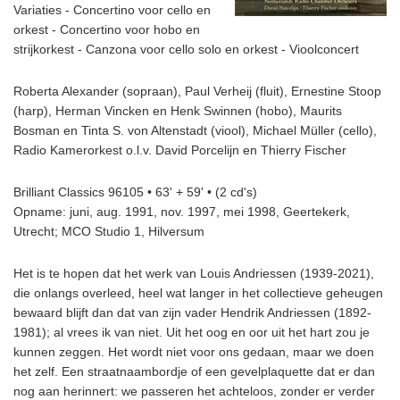
Variaties - Concertino voor cello en
orkest - Concertino voor hobo en
strijkorkest - Canzona voor cello solo en orkest - Vioolconcert
Roberta Alexander (sopraan), Paul Verheij (fluit), Ernestine Stoop
(harp), Herman Vincken en Henk Swinnen (hobo), Maurits
Bosman en Tinta S. von Altenstadt (viool), Michael Müller (cello),
Radio Kamerorkest o.l.v. David Porcelijn en Thierry Fischer
Brilliant Classics 96105 • 63' + 59' • (2 cd's)
Opname: juni, aug. 1991, nov. 1997, mei 1998, Geertekerk,
Utrecht; MCO Studio 1, Hilversum
Het is te hopen dat het werk van Louis Andriessen (1939-2021),
die onlangs overleed, heel wat langer in het collectieve geheugen
bewaard blijft dan dat van zijn vader Hendrik Andriessen (1892-
1981); al vrees ik van niet. Uit het oog en oor uit het hart zou je
kunnen zeggen. Het wordt niet voor ons gedaan, maar we doen
het zelf. Een straatnaambordje of een gevelplaquette dat er dan
nog aan herinnert: we passeren het achteloos, zonder er verder