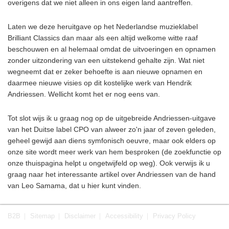
overigens dat we niet alleen in ons eigen land aantreffen.
Laten we deze heruitgave op het Nederlandse muzieklabel
Brilliant Classics dan maar als een altijd welkome witte raaf
beschouwen en al helemaal omdat de uitvoeringen en opnamen
zonder uitzondering van een uitstekend gehalte zijn. Wat niet
wegneemt dat er zeker behoefte is aan nieuwe opnamen en
daarmee nieuwe visies op dit kostelijke werk van Hendrik
Andriessen. Wellicht komt het er nog eens van.
Tot slot wijs ik u graag nog op de uitgebreide Andriessen-uitgave
van het Duitse label CPO van alweer zo'n jaar of zeven geleden,
geheel gewijd aan diens symfonisch oeuvre, maar ook elders op
onze site wordt meer werk van hem besproken (de zoekfunctie op
onze thuispagina helpt u ongetwijfeld op weg). Ook verwijs ik u
graag naar het interessante artikel over Andriessen van de hand
van Leo Samama, dat u hier kunt vinden.
B2B
Sitemap
Disclaimer
Accessibility
Privacy Policy