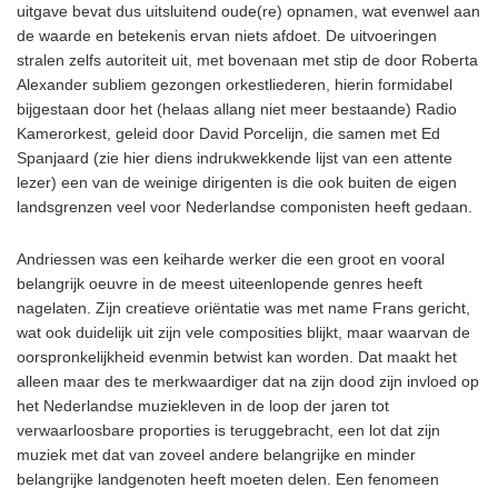
uitgave bevat dus uitsluitend oude(re) opnamen, wat evenwel aan
de waarde en betekenis ervan niets afdoet. De uitvoeringen
stralen zelfs autoriteit uit, met bovenaan met stip de door Roberta
Alexander subliem gezongen orkestliederen, hierin formidabel
bijgestaan door het (helaas allang niet meer bestaande) Radio
Kamerorkest, geleid door David Porcelijn, die samen met Ed
Spanjaard (zie hier diens indrukwekkende lijst van een attente
lezer) een van de weinige dirigenten is die ook buiten de eigen
landsgrenzen veel voor Nederlandse componisten heeft gedaan.
Andriessen was een keiharde werker die een groot en vooral
belangrijk oeuvre in de meest uiteenlopende genres heeft
nagelaten. Zijn creatieve oriëntatie was met name Frans gericht,
wat ook duidelijk uit zijn vele composities blijkt, maar waarvan de
oorspronkelijkheid evenmin betwist kan worden. Dat maakt het
alleen maar des te merkwaardiger dat na zijn dood zijn invloed op
het Nederlandse muziekleven in de loop der jaren tot
verwaarloosbare proporties is teruggebracht, een lot dat zijn
muziek met dat van zoveel andere belangrijke en minder
belangrijke landgenoten heeft moeten delen. Een fenomeen