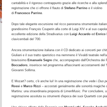
cantabilità e il rigoroso contrappunto grazie alle ricerche e alla splend
registrazione che ci offrono il flauto di
Stefano Parrino
e il violino
di
Francesco Parrino
.
Dopo tale elegante escursione nel ricco panorama strumentale italian
grandissimo François Couperin alla corte di Luigi XIV e al suo capol
eccellente edizione della Stradivarius con
Luigi Accardo
ed
Enrico 
clavicembali del '700.
Ancora strumentazione italiana con il CD dedicato ai concerti per ch
Giuliani
e il suo tratto operistico ma nemmeno il Vivaldi teatrale nell'
bravissimo
Emanuele Segre
che, accompagnato dall'Orchestra dei 
Boccadoro
, inserisce nel programma affascinanti accostamenti del 
Giovanni Sollima.
E Mozart? certo, c'è anche lui! In una registrazione che vede i
Duo pe
Rossi
e
Marco Rizzi
– accostati genialmente alle sonorità magiche
Martinu: una straordinaria proposta di LimenMusic. Per concludere,
registrazione assoluta su strumenti d'epoca dei suoi Quartetti con p