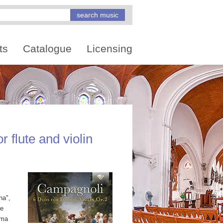
ts
Catalogue
Licensing
 flute and violin
na",
ne
ima