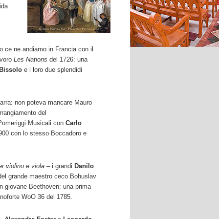
ida
o ce ne andiamo in Francia con il
avoro
Les Nations
del 1726: una
Bissolo
e i loro due splendidi
itarra: non poteva mancare Mauro
arrangiamento del
Pomeriggi Musicali con
Carlo
'900 con lo stesso Boccadoro e
r violino e viola
– i grandi
Danilo
 del grande maestro ceco Bohuslav
 un giovane Beethoven: una prima
ianoforte WoO 36 del 1785.