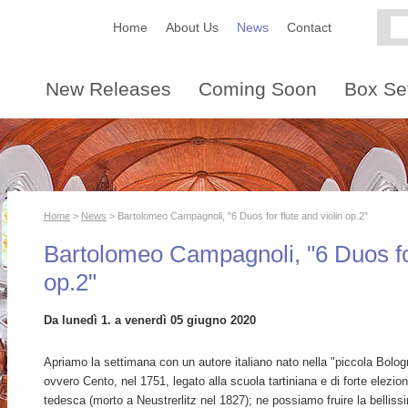
Home
About Us
News
Contact
New Releases
Coming Soon
Box Se
Home
>
News
> Bartolomeo Campagnoli, "6 Duos for flute and violin op.2"
Bartolomeo Campagnoli, "6 Duos for
op.2"
Da lunedì 1. a venerdì 05 giugno 2020
Apriamo la settimana con un autore italiano nato nella "piccola Bolog
ovvero Cento, nel 1751, legato alla scuola tartiniana e di forte elezio
tedesca (morto a Neustrerlitz nel 1827); ne possiamo fruire la belliss